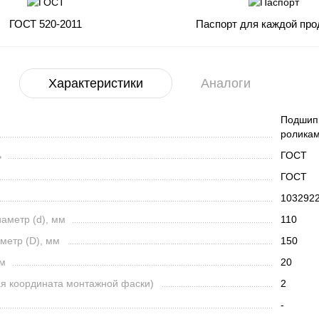
ГОСТ 520-2011
Паспорт для каждой про
Характеристики
Аналоги
Подшипн
роликам
ь
ГОСТ
ГОСТ
103292
аметр (d), мм
110
метр (D), мм
150
мм
20
ая координата монтажной фаски)
2
-