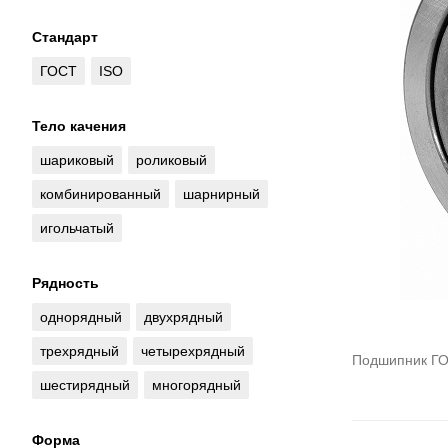
Стандарт
ГОСТ
ISO
Тело качения
шариковый
роликовый
комбинированный
шарнирный
игольчатый
Рядность
однорядный
двухрядный
трехрядный
четырехрядный
Подшипник ГО
шестирядный
многорядный
Форма