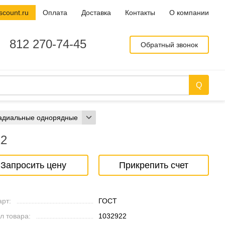
scount.ru
Оплата
Доставка
Контакты
О компании
812 270-74-45
Обратный звонок
адиальные однорядные
22
Запросить цену
Прикрепить счет
рт:
ГОСТ
л товара:
1032922