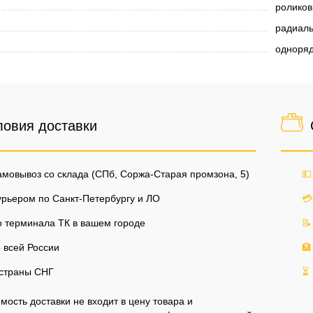
ролико
радиал
одноря
ловия доставки
мовывоз со склада (СПб, Соржа-Старая промзона, 5)
💵
рьером по Санкт-Петербургу и ЛО
💳
 терминала ТК в вашем городе
📝
 всей России
🏦
страны СНГ
⏳
мость доставки не входит в цену товара и