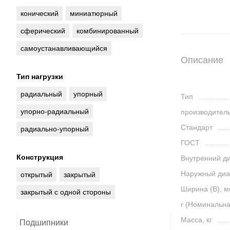
конический
миниатюрный
сферический
комбинированный
самоустанавливающийся
Описание
Тип нагрузки
радиальный
упорный
Тип
упорно-радиальный
производител
Стандарт
радиально-упорный
ГОСТ
Конструкция
Внутренний ди
Наружный диа
открытый
закрытый
Ширина (B), 
закрытый с одной стороны
r (Номинальн
Масса, кг
Подшипники