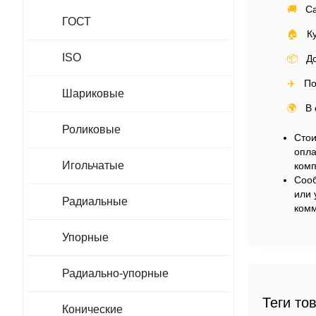
🚚
Са
ГОСТ
🏠
Ку
ISO
📦
До
✈️
По
Шариковые
🌍
В 
Роликовые
Стои
опла
Игольчатые
комп
Сооб
или 
Радиальные
комм
Упорные
Радиально-упорные
Теги то
Конические