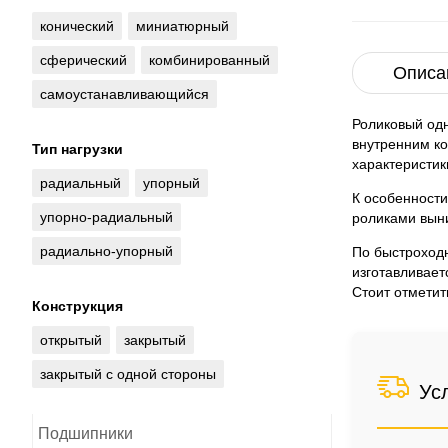
конический
миниатюрный
сферический
комбинированный
Описа
самоустанавливающийся
Роликовый од
внутренним к
Тип нагрузки
характеристик
радиальный
упорный
К особенности
упорно-радиальный
роликами выни
радиально-упорный
По быстроход
изготавливает
Стоит отметит
Конструкция
открытый
закрытый
закрытый с одной стороны
Ус
Подшипники