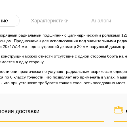
ние
Характеристики
Аналоги
норядный радиальный подшипник с цилиндрическими роликами 12
ольцом. Предназначен для использования под значительными ради
и 20x47x14 мм., где внутренний диаметр 20 мм наружный диаметр 
 конструкции можно отнести отсутствие с одной стороны борта на 
мается в одну сторону.
ности они практически не уступают радиальным шариковым одно
ся по 6 классу точности, что позволяет его применять в узлах, м
ь, что при установке требуются точная соосность посадочных мест.
ловия доставки