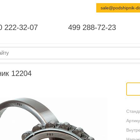
sale@podshipnik-di
0 222-32-07
499 288-72-23
ик 12204
Станда
Артику
Внутре
Наруж