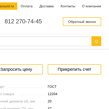
scount.ru
Оплата
Доставка
Контакты
О компании
812 270-74-45
Обратный звонок
Запросить цену
Прикрепить счет
рт:
ГОСТ
л товара:
12204
нний диаметр (d), мм:
20
ный диаметр (D), мм:
47