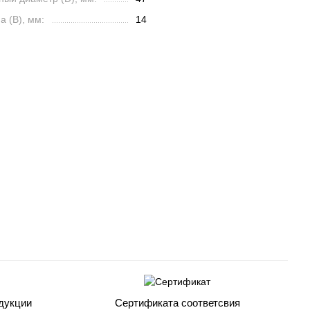
 (B), мм:
14
дукции
Сертификата соответсвия