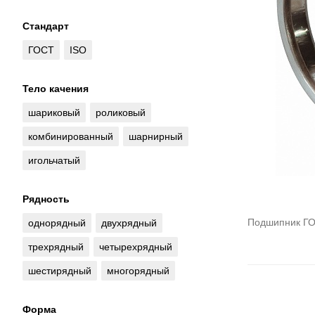
Стандарт
ГОСТ
ISO
Тело качения
шариковый
роликовый
комбинированный
шарнирный
игольчатый
Рядность
Подшипник ГО
однорядный
двухрядный
трехрядный
четырехрядный
шестирядный
многорядный
Форма