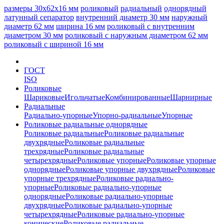
размеры 30x62x16 мм
роликовый
радиальный
однорядный
латунный сепаратор
внутренний диаметр 30 мм
наружный
диаметр 62 мм
ширина 16 мм
роликовый с внутренним
диаметром 30 мм
роликовый с наружным диаметром 62 мм
роликовый с шириной 16 мм
ГОСТ
ISO
Роликовые
Шариковые
Игольчатые
Комбинированные
Шарнирные
Радиальные
Радиально-упорные
Упорно-радиальные
Упорные
Роликовые радиальные однорядные
Роликовые радиальные
Роликовые радиальные
двухрядные
Роликовые радиальные
трехрядные
Роликовые радиальные
четырехрядные
Роликовые упорные
Роликовые упорные
однорядные
Роликовые упорные двухрядные
Роликовые
упорные трехрядные
Роликовые радиально-
упорные
Роликовые радиально-упорные
однорядные
Роликовые радиально-упорные
двухрядные
Роликовые радиально-упорные
четырехрядные
Роликовые радиально-упорные
конические
Роликовые радиальные