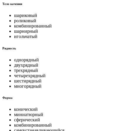
Тело качения
шариковый
роликовый
комбинированный
шарнирный
игольчатый
Рядность
однорядный
двухрядный
трехрядный
четырехрядный
шестирядный
многорядный
Форма
конический
миниатюрный
сферический
комбинированный
самоустанавливающийся