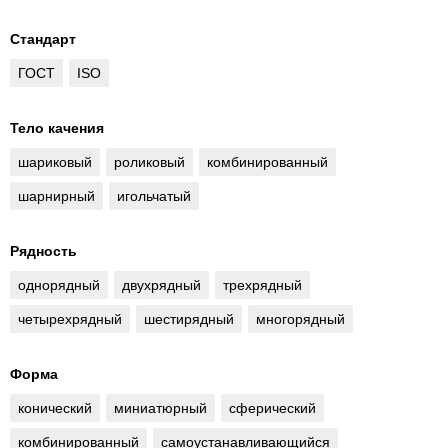
Стандарт
ГОСТ
ISO
Тело качения
шариковый
роликовый
комбинированный
шарнирный
игольчатый
Рядность
однорядный
двухрядный
трехрядный
четырехрядный
шестирядный
многорядный
Форма
конический
миниатюрный
сферический
комбинированный
самоустанавливающийся