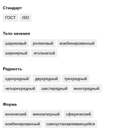
Стандарт
ГОСТ
ISO
Тело качения
шариковый
роликовый
комбинированный
шарнирный
игольчатый
Рядность
однорядный
двухрядный
трехрядный
четырехрядный
шестирядный
многорядный
Форма
конический
миниатюрный
сферический
комбинированный
самоустанавливающийся