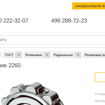
sale@podshipnik-di
0 222-32-07
499 288-72-23
ГОСТ
Роликовые
Радиальные
Роликовые р
ик 2260
Станда
Артику