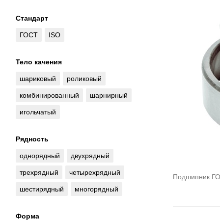
Стандарт
ГОСТ
ISO
Тело качения
шариковый
роликовый
комбинированный
шарнирный
игольчатый
Рядность
однорядный
двухрядный
трехрядный
четырехрядный
Подшипник ГО
шестирядный
многорядный
Форма