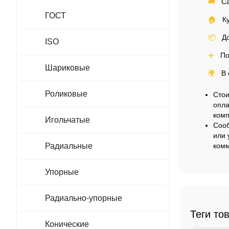
🚚
Са
ГОСТ
🏠
Ку
📦
До
ISO
✈️
По
Шариковые
🌍
В 
Роликовые
Стои
опла
комп
Игольчатые
Сооб
или 
Радиальные
комм
Упорные
Радиально-упорные
Теги то
Конические