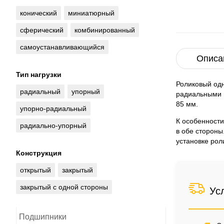
конический
миниатюрный
сферический
комбинированный
самоустанавливающийся
Описа
Тип нагрузки
Роликовый од
радиальный
упорный
радиальными 
85 мм.
упорно-радиальный
К особенности
радиально-упорный
в обе стороны
установке рол
Конструкция
открытый
закрытый
закрытый с одной стороны
Ус
Подшипники