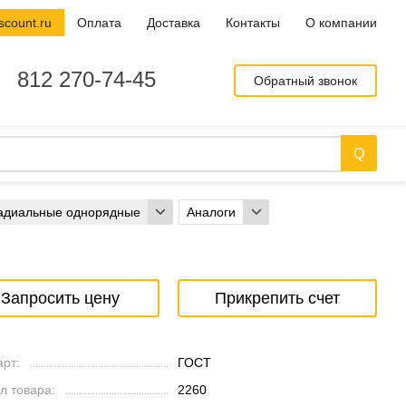
scount.ru
Оплата
Доставка
Контакты
О компании
812 270-74-45
Обратный звонок
адиальные однорядные
Аналоги
Запросить цену
Прикрепить счет
рт:
ГОСТ
л товара:
2260