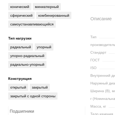
конический
миниатюрный
сферический
комбинированный
Описание
самоустанавливающийся
Тип
Тип нагрузки
производител
радиальный
упорный
Стандарт
упорно-радиальный
ГОСТ
радиально-упорный
ISO
Внутренний ди
Конструкция
Наружный диа
открытый
закрытый
Ширина (B), 
закрытый с одной стороны
r (Номинальн
Масса, кг
Подшипники
Тело качения