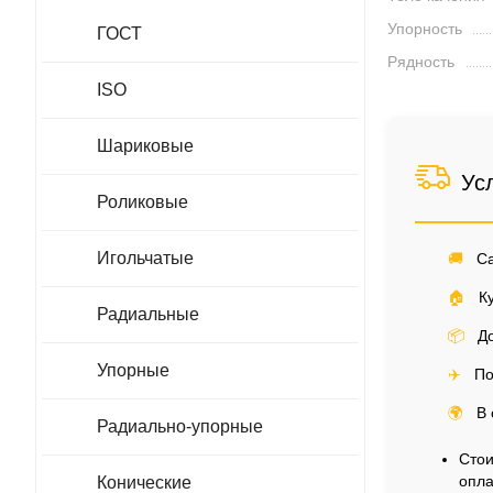
Упорность
ГОСТ
Рядность
ISO
Шариковые
Ус
Роликовые
Игольчатые
🚚
Са
🏠
Ку
Радиальные
📦
До
Упорные
✈️
По
🌍
В 
Радиально-упорные
Стои
опла
Конические