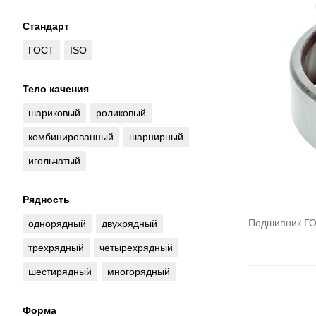
Стандарт
ГОСТ
ISO
Тело качения
шариковый
роликовый
комбинированный
шарнирный
игольчатый
Рядность
Подшипник ГО
однорядный
двухрядный
трехрядный
четырехрядный
шестирядный
многорядный
Форма