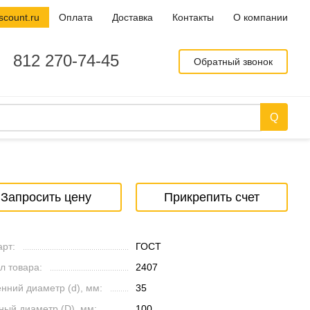
scount.ru
Оплата
Доставка
Контакты
О компании
812 270-74-45
Обратный звонок
Запросить цену
Прикрепить счет
рт:
ГОСТ
л товара:
2407
нний диаметр (d), мм:
35
ный диаметр (D), мм:
100