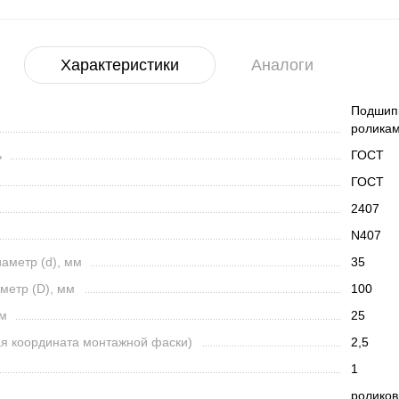
Характеристики
Аналоги
Подшипн
роликам
ь
ГОСТ
ГОСТ
2407
N407
аметр (d), мм
35
метр (D), мм
100
мм
25
ая координата монтажной фаски)
2,5
1
ролико