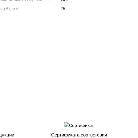
 (B), мм:
25
дукции
Сертификата соответсвия