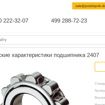
sale@podshipnik-di
0 222-32-07
499 288-72-23
ские характеристики подшипника 2407
Станда
Артику
Внутре
Наруж