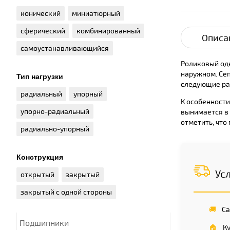
конический
миниатюрный
сферический
комбинированный
Описа
самоустанавливающийся
Роликовый одн
наружном. Сеп
Тип нагрузки
следующие раз
радиальный
упорный
К особенности
упорно-радиальный
вынимается в
отметить, что
радиально-упорный
Конструкция
Ус
открытый
закрытый
закрытый с одной стороны
🚚
Са
Подшипники
🏠
Ку