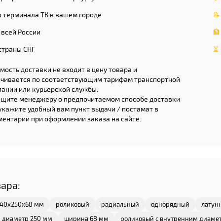
 терминала ТК в вашем городе
📝
 всей России
🏦
страны СНГ
⏳
мость доставки не входит в цену товара и
чивается по соответствующим тарифам транспортной
ании или курьерской службы.
щите менеджеру о предпочитаемом способе доставки
укажите удобный вам пункт выдачи / постамат в
ентарии при оформлении заказа на сайте.
вара:
140x250x68 мм
роликовый
радиальный
однорядный
латун
 диаметр 250 мм
ширина 68 мм
роликовый с внутренним диаме