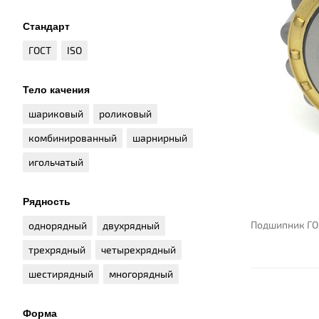
Стандарт
ГОСТ
ISO
Тело качения
шариковый
роликовый
комбинированный
шарнирный
игольчатый
Рядность
Подшипник ГО
однорядный
двухрядный
трехрядный
четырехрядный
шестирядный
многорядный
Форма