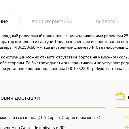
ние
Характеристики
Аналоги
орядный радиальный подшипник с цилиндрическими роликами 2528
аратор выполнен из латуни. Предназначен для использования под
меры 140x250x68 мм, где внутренний диаметр 140 мм наружный д
 конструкции можно отнести отсутствие бортов на наружном кольц
 обе стороны. По быстроходности они практически не уступают р
 при установке роликоподшипника ГОСТ 2528 Л требуются точная с
ловия доставки
мовывоз со склада (СПб, Соржа-Старая промзона, 5)
💵
рьером по Санкт-Петербургу и ЛО
💳