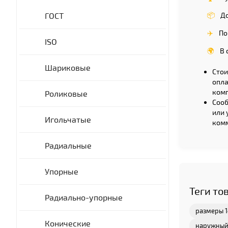
ГОСТ
📦
До
✈️
По
ISO
🌍
В 
Шариковые
Стои
опла
комп
Роликовые
Сооб
или 
Игольчатые
комм
Радиальные
Упорные
Теги то
Радиально-упорные
размеры 
Конические
наружный