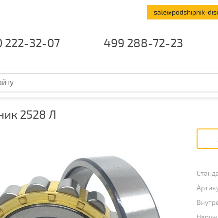
sale@podshipnik-dis
0 222-32-07
499 288-72-23
ик 2528 Л
Станда
Артику
Внутре
Наружн