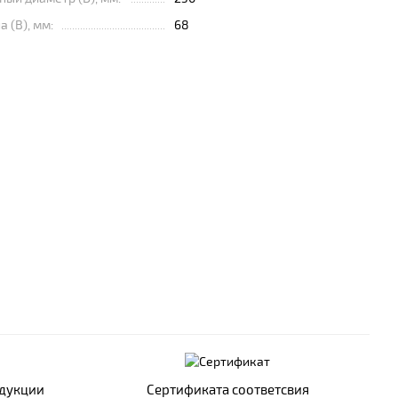
 (B), мм:
68
одукции
Сертификата соответсвия