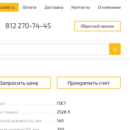
count.ru
Оплата
Доставка
Контакты
О компании
812 270-74-45
Обратный звонок
Запросить цену
Прикрепить счет
рт:
ГОСТ
л товара:
2528 Л
нний диаметр (d), мм:
140
ый диаметр (D), мм:
250