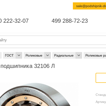
sale@podshipnik-di
0 222-32-07
499 288-72-23
ГОСТ
Роликовые
Радиальные
Роликовые р
 подшипника 32106 Л
Станда
Артику