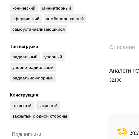
конический
миниатюрный
сферический
комбинированный
самоустанавливающийся
Тип нагрузки
Описание
радиальный
упорный
упорно-радиальный
Аналоги Г
радиально-упорный
32106
Конструкция
открытый
закрытый
закрытый с одной стороны
Ус
Подшипники