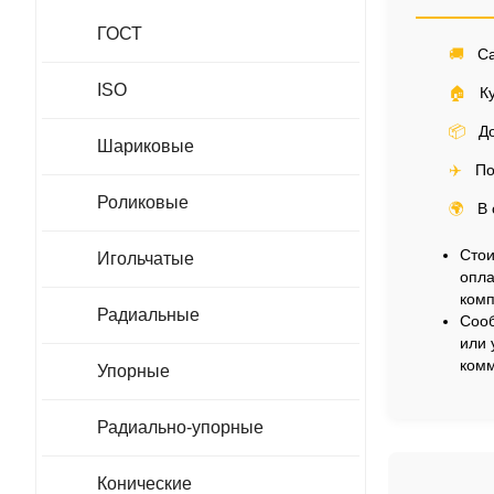
ГОСТ
🚚
Са
ISO
🏠
Ку
📦
До
Шариковые
✈️
По
Роликовые
🌍
В 
Стои
Игольчатые
опла
комп
Радиальные
Сооб
или 
комм
Упорные
Радиально-упорные
Конические