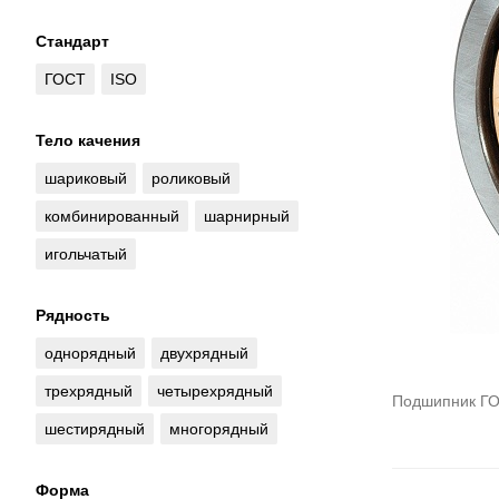
Стандарт
ГОСТ
ISO
Тело качения
шариковый
роликовый
комбинированный
шарнирный
игольчатый
Рядность
однорядный
двухрядный
трехрядный
четырехрядный
Подшипник ГО
шестирядный
многорядный
Форма