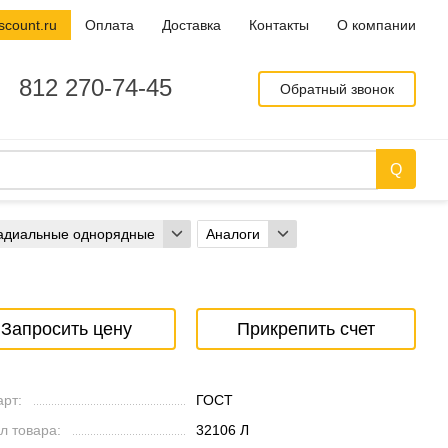
scount.ru
Оплата
Доставка
Контакты
О компании
812 270-74-45
Обратный звонок
адиальные однорядные
Аналоги
Запросить цену
Прикрепить счет
рт:
ГОСТ
л товара:
32106 Л