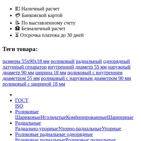
💵
Наличный расчет
💳
Банковской картой
📝
По выставленному счету
🏦
Безналичный расчет
⏳
Отсрочка платежа до 30 дней
Теги товара:
размеры 55x90x18 мм
роликовый
радиальный
однорядный
латунный сепаратор
внутренний диаметр 55 мм
наружный
диаметр 90 мм
ширина 18 мм
роликовый с внутренним
диаметром 55 мм
роликовый с наружным диаметром 90 мм
роликовый с шириной 18 мм
ГОСТ
ISO
Роликовые
Шариковые
Игольчатые
Комбинированные
Шарнирные
Радиальные
Радиально-упорные
Упорно-радиальные
Упорные
Роликовые радиальные однорядные
Роликовые радиальные
Роликовые радиальные