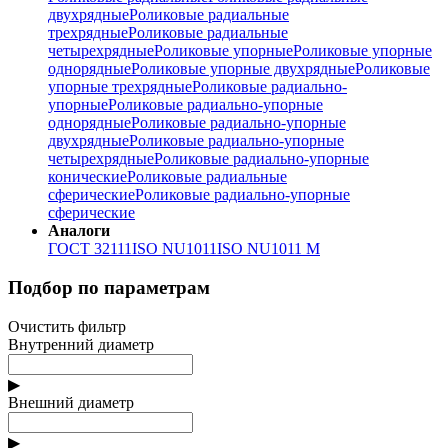
двухрядные
Роликовые радиальные
трехрядные
Роликовые радиальные
четырехрядные
Роликовые упорные
Роликовые упорные
однорядные
Роликовые упорные двухрядные
Роликовые
упорные трехрядные
Роликовые радиально-
упорные
Роликовые радиально-упорные
однорядные
Роликовые радиально-упорные
двухрядные
Роликовые радиально-упорные
четырехрядные
Роликовые радиально-упорные
конические
Роликовые радиальные
сферические
Роликовые радиально-упорные
сферические
Аналоги
ГОСТ 32111
ISO NU1011
ISO NU1011 M
Подбор по параметрам
Очистить фильтр
Внутренний диаметр
▶
Внешний диаметр
▶