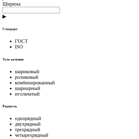
Ширина
▶
Стандарт
ГОСТ
ISO
Тело качения
шариковый
роликовый
комбинированный
шарнирный
игольчатый
Рядность
однорядный
двухрядный
трехрядный
четырехрядный