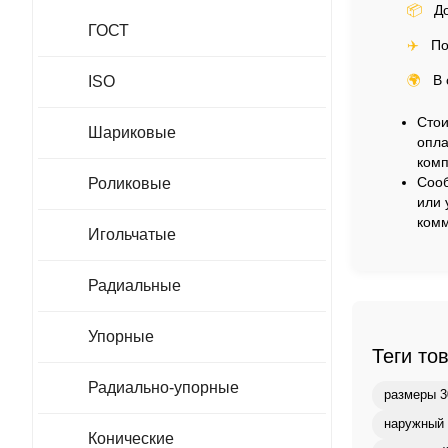
📦
До
ГОСТ
✈️
По
🌍
В 
ISO
Стои
Шариковые
опла
комп
Сооб
Роликовые
или 
комм
Игольчатые
Радиальные
Упорные
Теги то
Радиально-упорные
размеры 3
наружный 
Конические