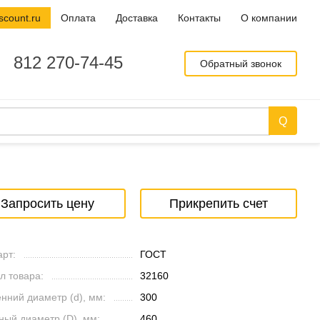
scount.ru
Оплата
Доставка
Контакты
О компании
812 270-74-45
Обратный звонок
Запросить цену
Прикрепить счет
рт:
ГОСТ
л товара:
32160
нний диаметр (d), мм:
300
ный диаметр (D), мм:
460