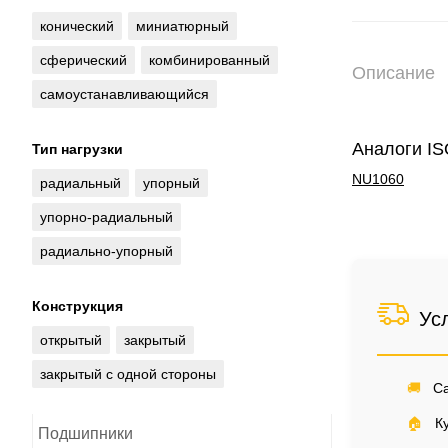
конический
миниатюрный
сферический
комбинированный
Описание
самоустанавливающийся
Аналоги I
Тип нагрузки
NU1060
радиальный
упорный
упорно-радиальный
радиально-упорный
Конструкция
Ус
открытый
закрытый
закрытый с одной стороны
🚚
Са
🏠
Ку
Подшипники