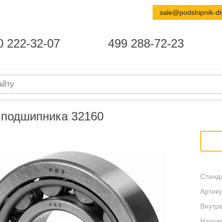
sale@podshipnik-di
0 222-32-07
499 288-72-23
 подшипника 32160
Станда
Артику
Внутре
Наруж