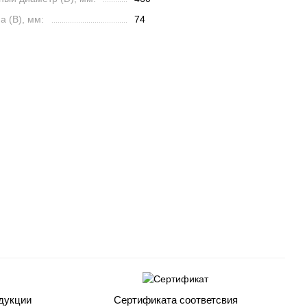
 (B), мм:
74
дукции
Сертификата соответсвия