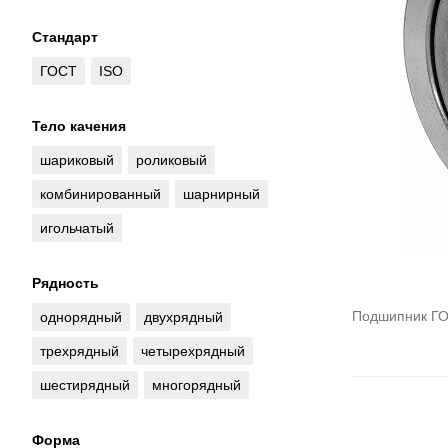
Стандарт
ГОСТ
ISO
Тело качения
шариковый
роликовый
комбинированный
шарнирный
игольчатый
Рядность
Подшипник ГО
однорядный
двухрядный
трехрядный
четырехрядный
шестирядный
многорядный
Форма