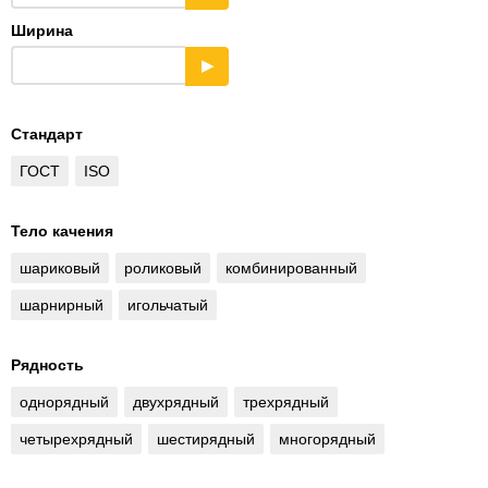
Ширина
▶
Стандарт
ГОСТ
ISO
Тело качения
шариковый
роликовый
комбинированный
шарнирный
игольчатый
Рядность
однорядный
двухрядный
трехрядный
четырехрядный
шестирядный
многорядный