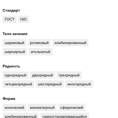
Стандарт
ГОСТ
ISO
Тело качения
шариковый
роликовый
комбинированный
шарнирный
игольчатый
Рядность
однорядный
двухрядный
трехрядный
четырехрядный
шестирядный
многорядный
Форма
конический
миниатюрный
сферический
комбинированный
самоустанавливающийся