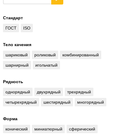
Стандарт
ГОСТ
ISO
Тело качения
шариковый
роликовый
комбинированный
шарнирный
игольчатый
Рядность
однорядный
двухрядный
трехрядный
четырехрядный
шестирядный
многорядный
Форма
конический
миниатюрный
сферический