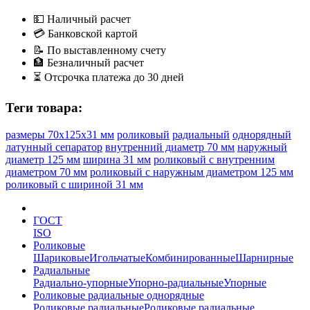
💵
Наличный расчет
💳
Банковской картой
📝
По выставленному счету
🏦
Безналичный расчет
⏳
Отсрочка платежа до 30 дней
Теги товара:
размеры 70x125x31 мм
роликовый
радиальный
однорядный
латунный сепаратор
внутренний диаметр 70 мм
наружный
диаметр 125 мм
ширина 31 мм
роликовый с внутренним
диаметром 70 мм
роликовый с наружным диаметром 125 мм
роликовый с шириной 31 мм
ГОСТ
ISO
Роликовые
Шариковые
Игольчатые
Комбинированные
Шарнирные
Радиальные
Радиально-упорные
Упорно-радиальные
Упорные
Роликовые радиальные однорядные
Роликовые радиальные
Роликовые радиальные