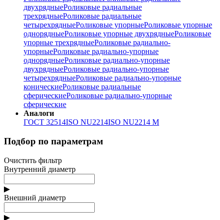
двухрядные
Роликовые радиальные
трехрядные
Роликовые радиальные
четырехрядные
Роликовые упорные
Роликовые упорные
однорядные
Роликовые упорные двухрядные
Роликовые
упорные трехрядные
Роликовые радиально-
упорные
Роликовые радиально-упорные
однорядные
Роликовые радиально-упорные
двухрядные
Роликовые радиально-упорные
четырехрядные
Роликовые радиально-упорные
конические
Роликовые радиальные
сферические
Роликовые радиально-упорные
сферические
Аналоги
ГОСТ 32514
ISO NU2214
ISO NU2214 M
Подбор по параметрам
Очистить фильтр
Внутренний диаметр
▶
Внешний диаметр
▶