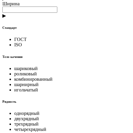
Ширина
▶
Стандарт
ГОСТ
ISO
Тело качения
шариковый
роликовый
комбинированный
шарнирный
игольчатый
Рядность
однорядный
двухрядный
трехрядный
четырехрядный