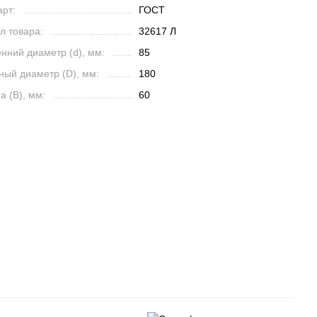
рт:
ГОСТ
л товара:
32617 Л
нний диаметр (d), мм:
85
ный диаметр (D), мм:
180
 (B), мм:
60