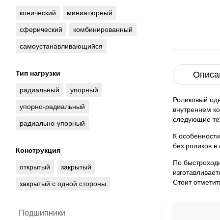
конический
миниатюрный
сферический
комбинированный
самоустанавливающийся
Тип нагрузки
Описа
радиальный
упорный
Роликовый од
упорно-радиальный
внутреннем ко
следующие тех
радиально-упорный
К особенности
без роликов в
Конструкция
По быстроход
открытый
закрытый
изготавливает
Стоит отметит
закрытый с одной стороны
Подшипники