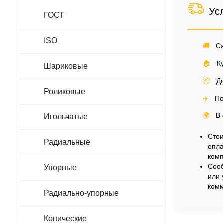
Ус
ГОСТ
ISO
🚚
Са
🏠
Ку
Шариковые
📦
До
Роликовые
✈️
По
🌍
В 
Игольчатые
Стои
Радиальные
опла
комп
Сооб
Упорные
или 
комм
Радиально-упорные
Конические