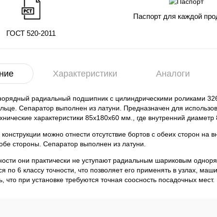
Паспорт для каждой про
ГОСТ 520-2011
ние
Характеристики
Аналоги
норядный радиальный подшипник с цилиндрическими роликами 3261
льце. Сепаратор выполнен из латуни. Предназначен для использо
нические характеристики 85x180x60 мм., где внутренний диаметр
 конструкции можно отнести отсутствие бортов с обеих сторон на 
 обе стороны. Сепаратор выполнен из латуни.
ности они практически не уступают радиальным шариковым однор
ся по 6 классу точности, что позволяет его применять в узлах, м
ь, что при установке требуются точная соосность посадочных мест.