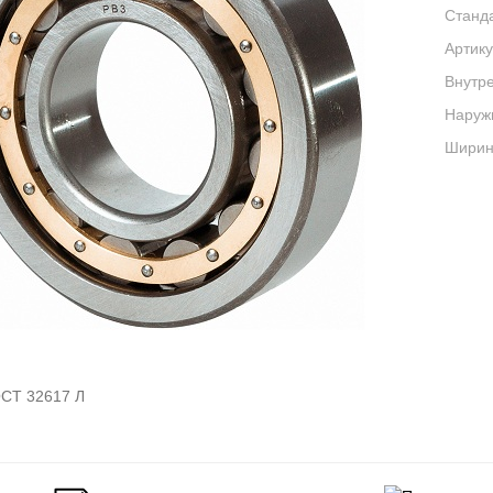
Станда
Артику
Внутре
Наруж
Ширина
СТ 32617 Л