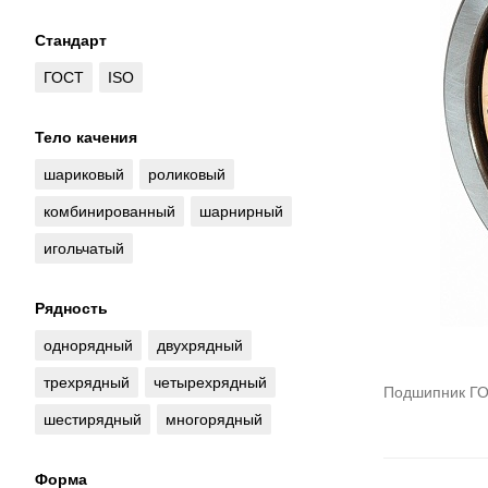
Стандарт
ГОСТ
ISO
Тело качения
шариковый
роликовый
комбинированный
шарнирный
игольчатый
Рядность
однорядный
двухрядный
трехрядный
четырехрядный
Подшипник ГО
шестирядный
многорядный
Форма