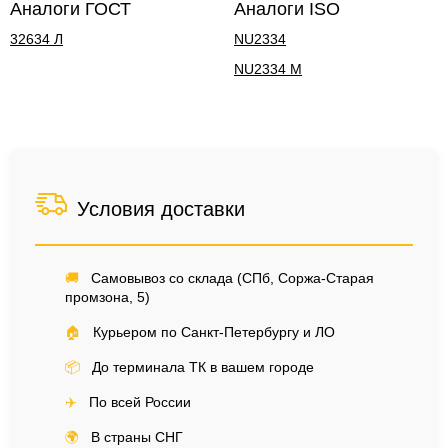
Аналоги ГОСТ
Аналоги ISO
32634 Л
NU2334
NU2334 M
Условия доставки
🚚
Самовывоз со склада (СПб, Соржа-Старая
промзона, 5)
🏠
Курьером по Санкт-Петербургу и ЛО
📦
До терминала ТК в вашем городе
✈️
По всей России
🌍
В страны СНГ