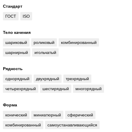
Стандарт
ГОСТ
ISO
Тело качения
шариковый
роликовый
комбинированный
шарнирный
игольчатый
Рядность
однорядный
двухрядный
трехрядный
четырехрядный
шестирядный
многорядный
Форма
конический
миниатюрный
сферический
комбинированный
самоустанавливающийся