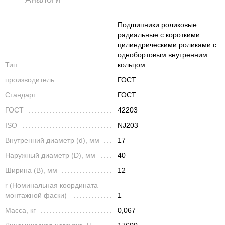
Подшипники роликовые
радиальные с короткими
цилиндрическими роликами с
однобортовым внутренним
Тип
кольцом
производитель
ГОСТ
Стандарт
ГОСТ
ГОСТ
42203
ISO
NJ203
Внутренний диаметр (d), мм
17
Наружный диаметр (D), мм
40
Ширина (B), мм
12
r (Номинальная координата
монтажной фаски)
1
Масса, кг
0,067