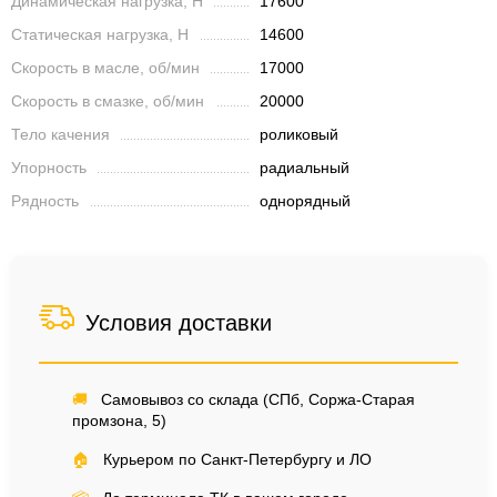
Динамическая нагрузка, Н
17600
Статическая нагрузка, Н
14600
Скорость в масле, об/мин
17000
Скорость в смазке, об/мин
20000
Тело качения
роликовый
Упорность
радиальный
Рядность
однорядный
Условия доставки
🚚
Самовывоз со склада (СПб, Соржа-Старая
промзона, 5)
🏠
Курьером по Санкт-Петербургу и ЛО