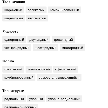
Тело качения
шариковый
роликовый
комбинированный
шарнирный
игольчатый
Рядность
однорядный
двухрядный
трехрядный
четырехрядный
шестирядный
многорядный
Форма
конический
миниатюрный
сферический
комбинированный
самоустанавливающийся
Тип нагрузки
радиальный
упорный
упорно-радиальный
радиально-упорный