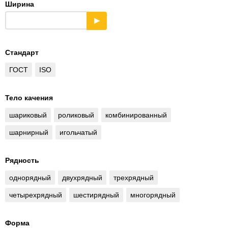
Ширина
▶
Стандарт
ГОСТ
ISO
Тело качения
шариковый
роликовый
комбинированный
шарнирный
игольчатый
Рядность
однорядный
двухрядный
трехрядный
четырехрядный
шестирядный
многорядный
Форма