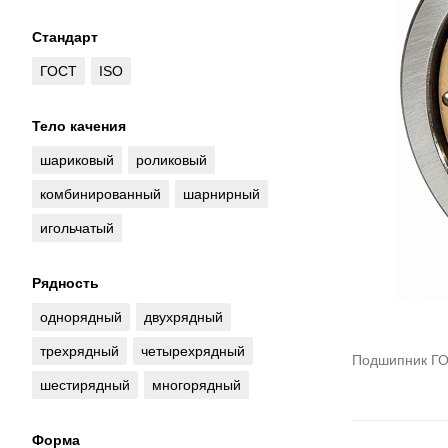
Стандарт
ГОСТ
ISO
Тело качения
шариковый
роликовый
комбинированный
шарнирный
игольчатый
Рядность
однорядный
двухрядный
трехрядный
четырехрядный
Подшипник ГО
шестирядный
многорядный
Форма