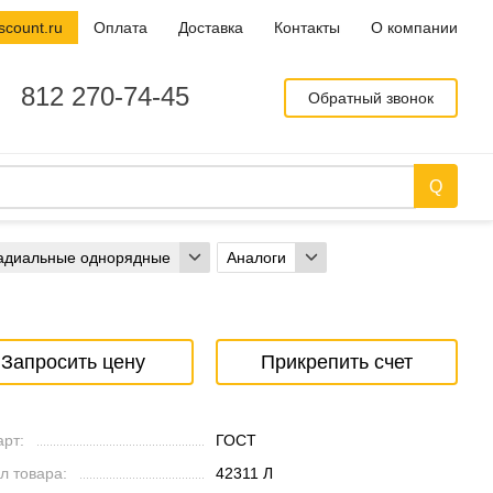
scount.ru
Оплата
Доставка
Контакты
О компании
812 270-74-45
Обратный звонок
адиальные однорядные
Аналоги
Запросить цену
Прикрепить счет
рт:
ГОСТ
л товара:
42311 Л