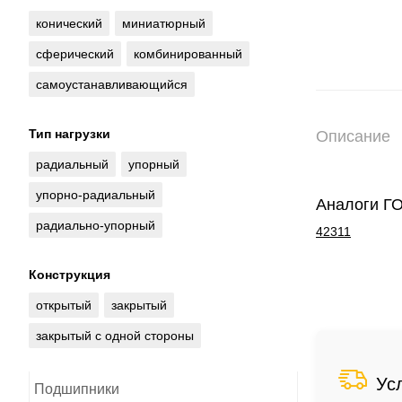
конический
миниатюрный
сферический
комбинированный
самоустанавливающийся
Тип нагрузки
Описание
радиальный
упорный
упорно-радиальный
Аналоги Г
радиально-упорный
42311
Конструкция
открытый
закрытый
закрытый с одной стороны
Ус
Подшипники