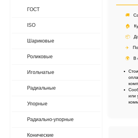
ГОСТ
🚚
Са
ISO
🏠
Ку
📦
До
Шариковые
✈️
По
Роликовые
🌍
В 
Стои
Игольчатые
опла
комп
Радиальные
Сооб
или 
комм
Упорные
Радиально-упорные
Конические