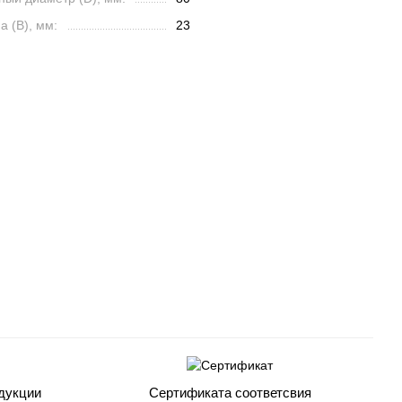
 (B), мм:
23
дукции
Сертификата соответсвия