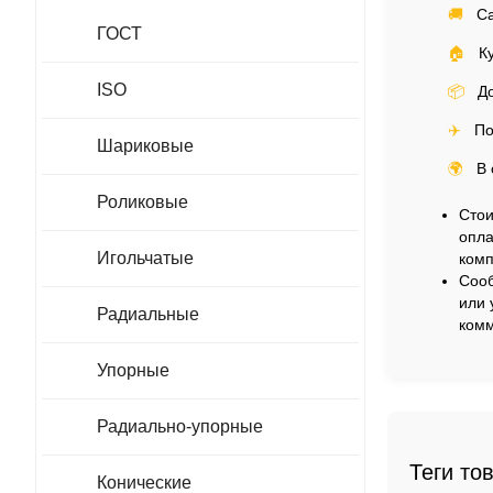
🚚
Са
ГОСТ
🏠
Ку
ISO
📦
До
✈️
По
Шариковые
🌍
В 
Роликовые
Стои
опла
Игольчатые
комп
Сооб
или 
Радиальные
комм
Упорные
Радиально-упорные
Теги то
Конические