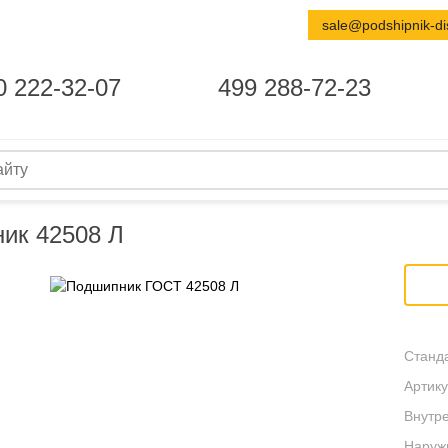
sale@podshipnik-di
0 222-32-07
499 288-72-23
ик 42508 Л
Станда
Артику
Внутре
Наруж