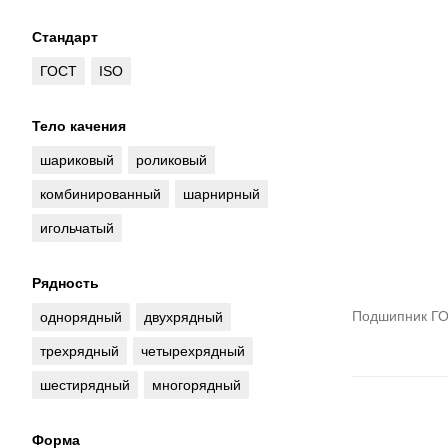
Стандарт
ГОСТ
ISO
Тело качения
шариковый
роликовый
комбинированный
шарнирный
игольчатый
Рядность
Подшипник ГО
однорядный
двухрядный
трехрядный
четырехрядный
шестирядный
многорядный
Форма