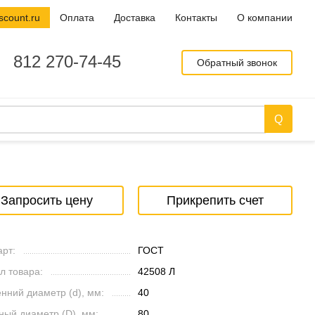
scount.ru
Оплата
Доставка
Контакты
О компании
812 270-74-45
Обратный звонок
Запросить цену
Прикрепить счет
рт:
ГОСТ
л товара:
42508 Л
нний диаметр (d), мм:
40
ный диаметр (D), мм:
80