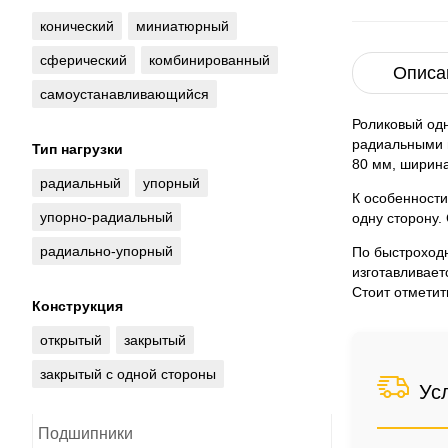
конический
миниатюрный
сферический
комбинированный
Описа
самоустанавливающийся
Роликовый од
радиальными н
Тип нагрузки
80 мм, ширина
радиальный
упорный
К особенности
упорно-радиальный
одну сторону.
радиально-упорный
По быстроход
изготавливает
Стоит отметит
Конструкция
открытый
закрытый
закрытый с одной стороны
Ус
Подшипники