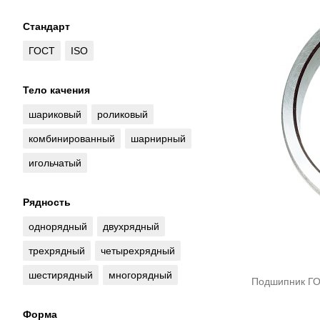
Стандарт
ГОСТ
ISO
Тело качения
шариковый
роликовый
комбинированный
шарнирный
игольчатый
Рядность
однорядный
двухрядный
трехрядный
четырехрядный
шестирядный
многорядный
Подшипник ГО
Форма