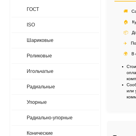
ГОСТ
🚚
Са
🏠
Ку
ISO
📦
До
Шариковые
✈️
По
🌍
В 
Роликовые
Стои
Игольчатые
опла
комп
Сооб
Радиальные
или 
комм
Упорные
Радиально-упорные
Конические