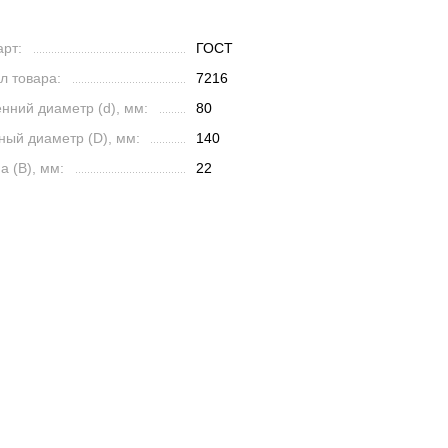
рт:
ГОСТ
л товара:
7216
нний диаметр (d), мм:
80
ный диаметр (D), мм:
140
 (B), мм:
22