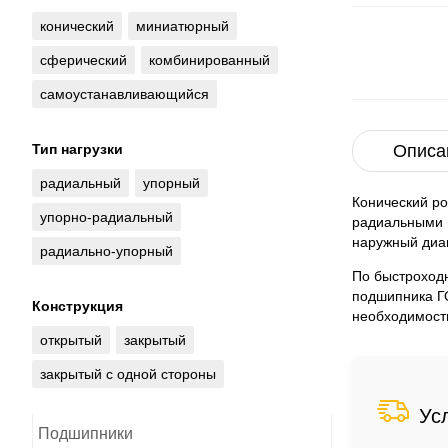
конический
миниатюрный
сферический
комбинированный
самоустанавливающийся
Тип нагрузки
Описа
радиальный
упорный
Конический р
упорно-радиальный
радиальными и
наружный диа
радиально-упорный
По быстроходн
подшипника ГО
Конструкция
необходимости
открытый
закрытый
закрытый с одной стороны
Ус
Подшипники