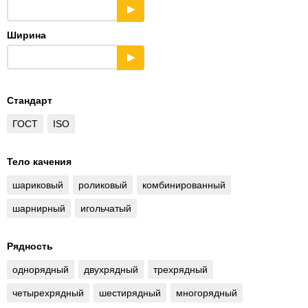
▶
Ширина
▶
Стандарт
ГОСТ
ISO
Тело качения
шариковый
роликовый
комбинированный
шарнирный
игольчатый
Рядность
однорядный
двухрядный
трехрядный
четырехрядный
шестирядный
многорядный