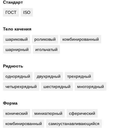
Стандарт
ГОСТ
ISO
Тело качения
шариковый
роликовый
комбинированный
шарнирный
игольчатый
Рядность
однорядный
двухрядный
трехрядный
четырехрядный
шестирядный
многорядный
Форма
конический
миниатюрный
сферический
комбинированный
самоустанавливающийся