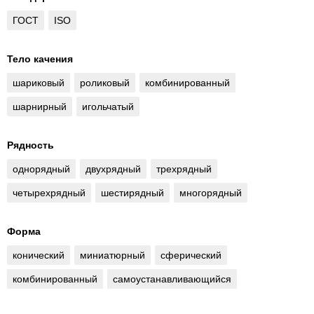
ГОСТ
ISO
Тело качения
шариковый
роликовый
комбинированный
шарнирный
игольчатый
Рядность
однорядный
двухрядный
трехрядный
четырехрядный
шестирядный
многорядный
Форма
конический
миниатюрный
сферический
комбинированный
самоустанавливающийся