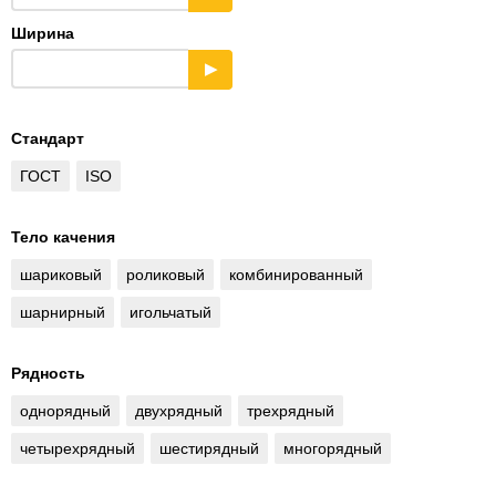
Ширина
▶
Стандарт
ГОСТ
ISO
Тело качения
шариковый
роликовый
комбинированный
шарнирный
игольчатый
Рядность
однорядный
двухрядный
трехрядный
четырехрядный
шестирядный
многорядный