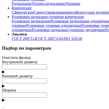
Радиальные
Упорно-радиальные
Упорные
Конические
Сферические
Самоустанавливающиеся
Корпусные подшип
Роликовые радиально-упорные конические
Роликовые радиальные
Роликовые радиальные однорядны
упорные
Роликовые упорные однорядные
Роликовые упор
однорядные
Роликовые радиально-упорные двухрядные
Ро
Аналоги
ГОСТ 2007114
ГОСТ 2007114А
ISO 32014J
Подбор по параметрам
Очистить фильтр
Внутренний диаметр
▶
Внешний диаметр
▶
Ширина
▶