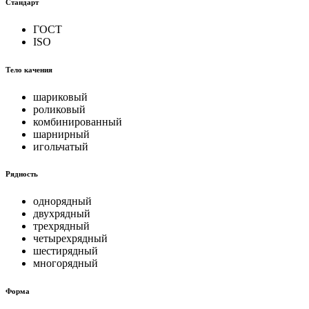
Стандарт
ГОСТ
ISO
Тело качения
шариковый
роликовый
комбинированный
шарнирный
игольчатый
Рядность
однорядный
двухрядный
трехрядный
четырехрядный
шестирядный
многорядный
Форма