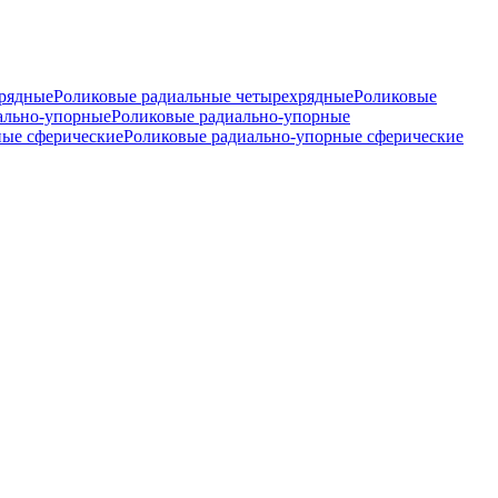
хрядные
Роликовые радиальные четырехрядные
Роликовые
ально-упорные
Роликовые радиально-упорные
ные сферические
Роликовые радиально-упорные сферические