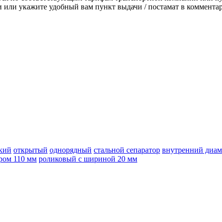
или укажите удобный вам пункт выдачи / постамат в комментар
кий
открытый
однорядный
стальной сепаратор
внутренний диам
ром 110 мм
роликовый с шириной 20 мм