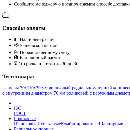
Сообщите менеджеру о предпочитаемом способе доставки 
Способы оплаты
💵
Наличный расчет
💳
Банковской картой
📝
По выставленному счету
🏦
Безналичный расчет
⏳
Отсрочка платежа до 30 дней
Теги товара:
размеры 70x110x20 мм
роликовый
радиально-упорный
коничес
с внутренним диаметром 70 мм
роликовый с наружным диамет
ISO
ГОСТ
Роликовые
Шариковые
Игольчатые
Комбинированные
Шарнирные
Радиально-упорные