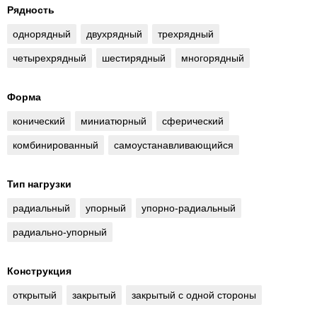
Рядность
однорядный
двухрядный
трехрядный
четырехрядный
шестирядный
многорядный
Форма
конический
миниатюрный
сферический
комбинированный
самоустанавливающийся
Тип нагрузки
радиальный
упорный
упорно-радиальный
радиально-упорный
Конструкция
открытый
закрытый
закрытый с одной стороны