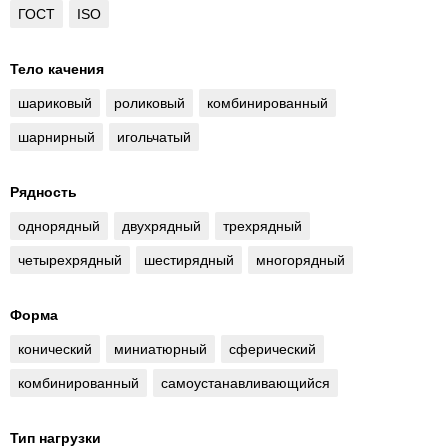
ГОСТ
ISO
Тело качения
шариковый
роликовый
комбинированный
шарнирный
игольчатый
Рядность
однорядный
двухрядный
трехрядный
четырехрядный
шестирядный
многорядный
Форма
конический
миниатюрный
сферический
комбинированный
самоустанавливающийся
Тип нагрузки