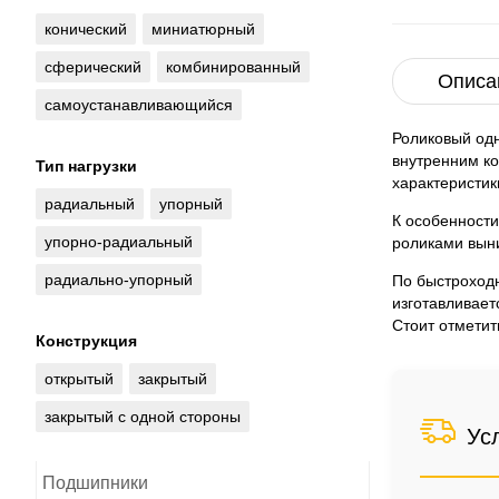
конический
миниатюрный
сферический
комбинированный
Описа
самоустанавливающийся
Роликовый од
внутренним к
Тип нагрузки
характеристик
радиальный
упорный
К особенности
упорно-радиальный
роликами выни
радиально-упорный
По быстроход
изготавливает
Стоит отметит
Конструкция
открытый
закрытый
закрытый с одной стороны
Ус
Подшипники