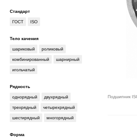
Стандарт
ГОСТ
ISO
Тело качения
шариковый
роликовый
комбинированный
шарнирный
игольчатый
Рядность
Подшипник IS
однорядный
двухрядный
трехрядный
четырехрядный
шестирядный
многорядный
Форма