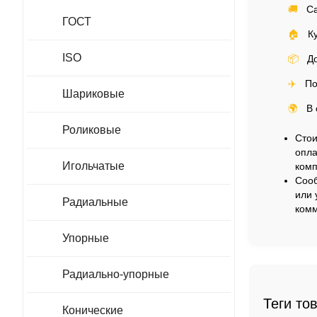
🚚
Са
ГОСТ
🏠
Ку
ISO
📦
До
✈️
По
Шариковые
🌍
В 
Роликовые
Стои
опла
Игольчатые
комп
Сооб
или 
Радиальные
комм
Упорные
Радиально-упорные
Теги то
Конические