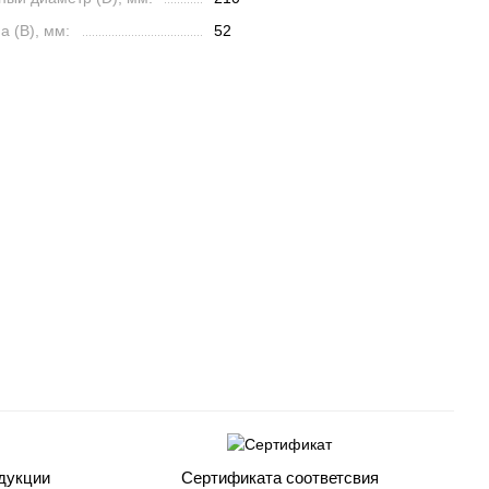
 (B), мм:
52
дукции
Сертификата соответсвия