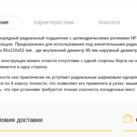
ние
Характеристики
Аналоги
норядный радиальный подшипник с цилиндрическими роликами NF
ольцом. Предназначен для использования под значительными ради
и 85x210x52 мм., где внутренний диаметр 85 мм наружный диамет
 конструкции можно отнести отсутствие с одной стороны борта на 
мается в одну сторону.
ности они практически не уступают радиальным шариковым однор
ся по 6 классу точности, что позволяет его применять в узлах, м
ь, что при установке требуются точная соосность посадочных мест.
ловия доставки