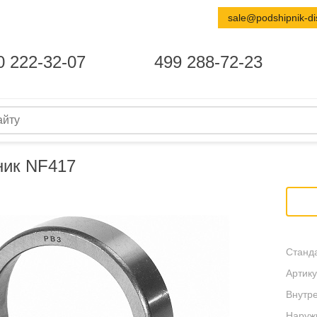
sale@podshipnik-di
0 222-32-07
499 288-72-23
ик NF417
Станда
Артику
Внутре
Наруж