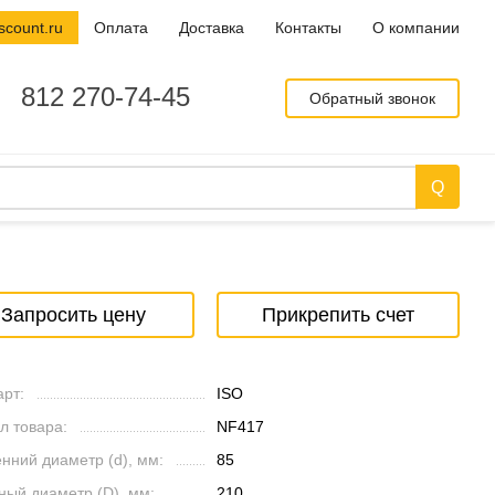
scount.ru
Оплата
Доставка
Контакты
О компании
812 270-74-45
Обратный звонок
Запросить цену
Прикрепить счет
рт:
ISO
л товара:
NF417
нний диаметр (d), мм:
85
ный диаметр (D), мм:
210