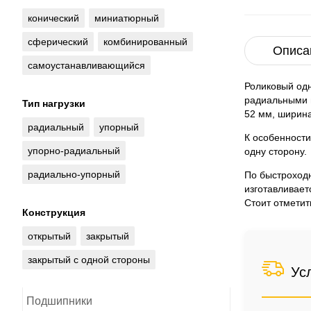
конический
миниатюрный
сферический
комбинированный
Описа
самоустанавливающийся
Роликовый од
радиальными н
Тип нагрузки
52 мм, ширина
радиальный
упорный
К особенности
упорно-радиальный
одну сторону.
радиально-упорный
По быстроход
изготавливает
Стоит отметит
Конструкция
открытый
закрытый
закрытый с одной стороны
Ус
Подшипники