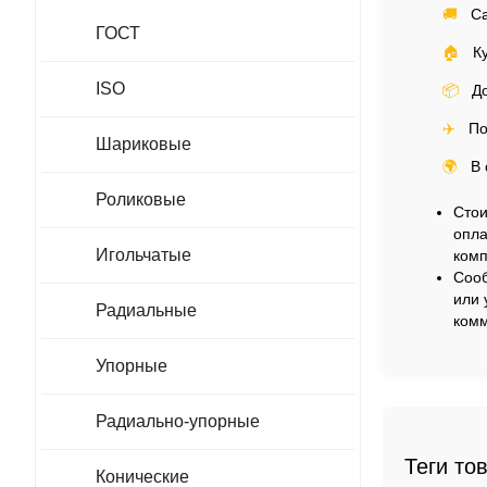
🚚
Са
ГОСТ
🏠
Ку
ISO
📦
До
✈️
По
Шариковые
🌍
В 
Роликовые
Стои
опла
Игольчатые
комп
Сооб
или 
Радиальные
комм
Упорные
Радиально-упорные
Теги то
Конические