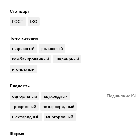
Стандарт
ГОСТ
ISO
Тело качения
шариковый
роликовый
комбинированный
шарнирный
игольчатый
Рядность
Подшипник IS
однорядный
двухрядный
трехрядный
четырехрядный
шестирядный
многорядный
Форма