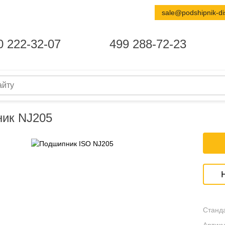
sale@podshipnik-di
0 222-32-07
499 288-72-23
ик NJ205
Станда