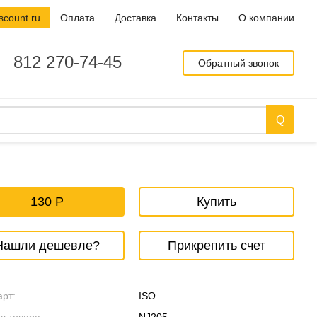
scount.ru
Оплата
Доставка
Контакты
О компании
812 270-74-45
Обратный звонок
130
Купить
Нашли дешевле?
Прикрепить счет
рт:
ISO