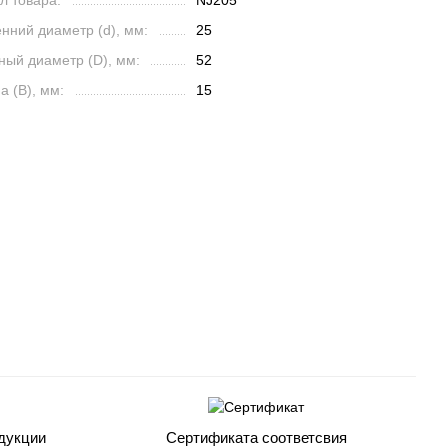
л товара:
NJ205
нний диаметр (d), мм:
25
ный диаметр (D), мм:
52
 (B), мм:
15
дукции
Сертификата соответсвия