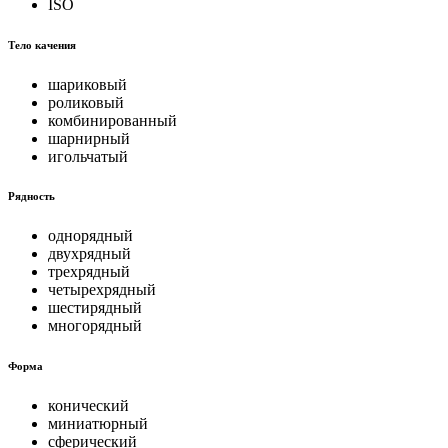
ISO
Тело качения
шариковый
роликовый
комбинированный
шарнирный
игольчатый
Рядность
однорядный
двухрядный
трехрядный
четырехрядный
шестирядный
многорядный
Форма
конический
миниатюрный
сферический