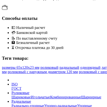
Способы оплаты
💵
Наличный расчет
💳
Банковской картой
📝
По выставленному счету
🏦
Безналичный расчет
⏳
Отсрочка платежа до 30 дней
Теги товара:
размеры 65x120x23 мм
роликовый
радиальный
однорядный
ла
мм
роликовый с наружным диаметром 120 мм
роликовый с ши
ISO
ГОСТ
Роликовые
Шариковые
Игольчатые
Комбинированные
Шарнирные
Радиальные
Радиально-упорные
Упорно-радиальные
Упорные