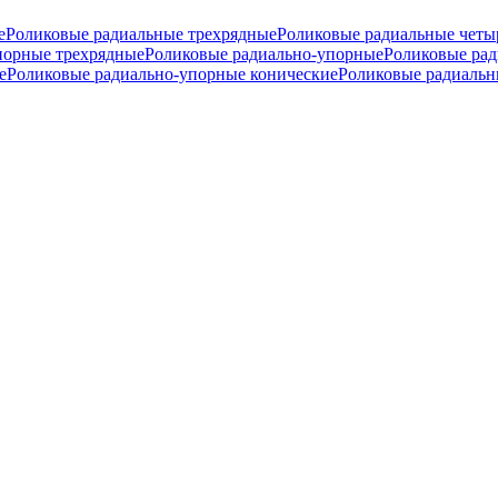
е
Роликовые радиальные трехрядные
Роликовые радиальные четы
порные трехрядные
Роликовые радиально-упорные
Роликовые ра
е
Роликовые радиально-упорные конические
Роликовые радиальн