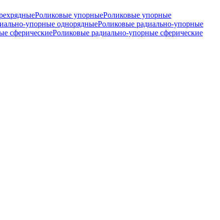
рехрядные
Роликовые упорные
Роликовые упорные
диально-упорные однорядные
Роликовые радиально-упорные
ые сферические
Роликовые радиально-упорные сферические