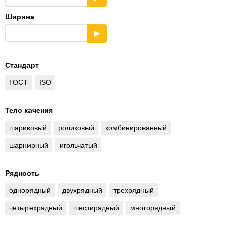
Ширина
▶
Стандарт
ГОСТ
ISO
Тело качения
шариковый
роликовый
комбинированный
шарнирный
игольчатый
Рядность
однорядный
двухрядный
трехрядный
четырехрядный
шестирядный
многорядный