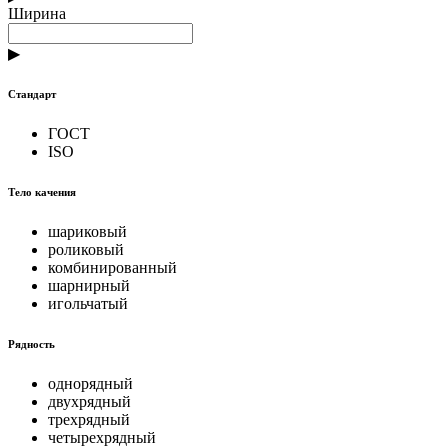
Ширина
▶
Стандарт
ГОСТ
ISO
Тело качения
шариковый
роликовый
комбинированный
шарнирный
игольчатый
Рядность
однорядный
двухрядный
трехрядный
четырехрядный