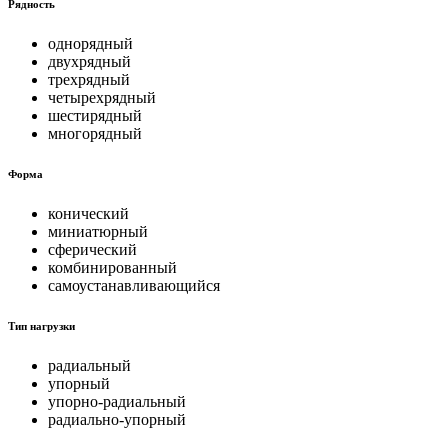
Рядность
однорядный
двухрядный
трехрядный
четырехрядный
шестирядный
многорядный
Форма
конический
миниатюрный
сферический
комбинированный
самоустанавливающийся
Тип нагрузки
радиальный
упорный
упорно-радиальный
радиально-упорный