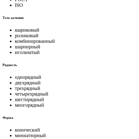
ISO
Тело качения
шариковый
роликовый
комбинированный
шарнирный
игольчатый
Рядность
однорядный
двухрядный
трехрядный
четырехрядный
шестирядный
многорядный
Форма
конический
миниатюрный