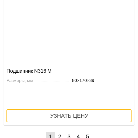
Подшипник N316 M
Размеры, мм
80×170×39
1
2
3
4
5