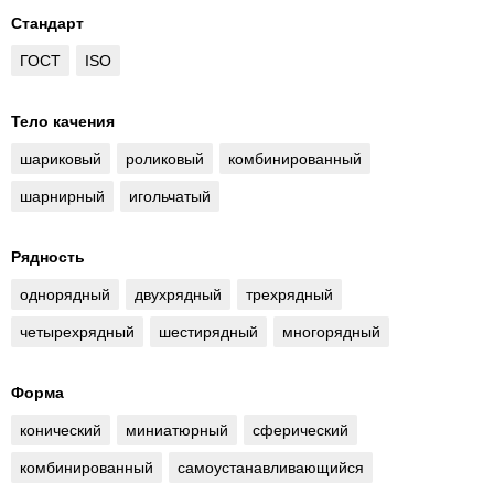
Стандарт
ГОСТ
ISO
Тело качения
шариковый
роликовый
комбинированный
шарнирный
игольчатый
Рядность
однорядный
двухрядный
трехрядный
четырехрядный
шестирядный
многорядный
Форма
конический
миниатюрный
сферический
комбинированный
самоустанавливающийся