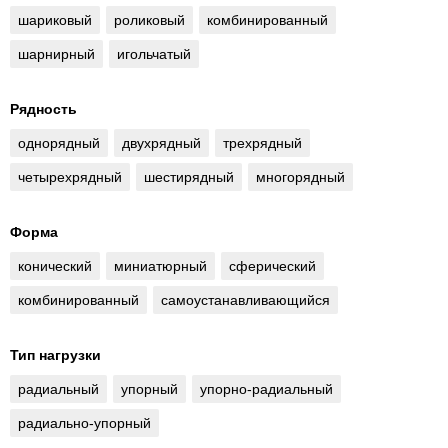
шариковый
роликовый
комбинированный
шарнирный
игольчатый
Рядность
однорядный
двухрядный
трехрядный
четырехрядный
шестирядный
многорядный
Форма
конический
миниатюрный
сферический
комбинированный
самоустанавливающийся
Тип нагрузки
радиальный
упорный
упорно-радиальный
радиально-упорный