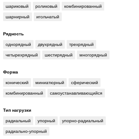
шариковый
роликовый
комбинированный
шарнирный
игольчатый
Рядность
однорядный
двухрядный
трехрядный
четырехрядный
шестирядный
многорядный
Форма
конический
миниатюрный
сферический
комбинированный
самоустанавливающийся
Тип нагрузки
радиальный
упорный
упорно-радиальный
радиально-упорный