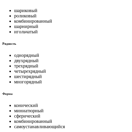
шариковый
роликовый
комбинированный
шарнирный
игольчатый
Рядность
однорядный
двухрядный
трехрядный
четырехрядный
шестирядный
многорядный
Форма
конический
миниатюрный
сферический
комбинированный
самоустанавливающийся