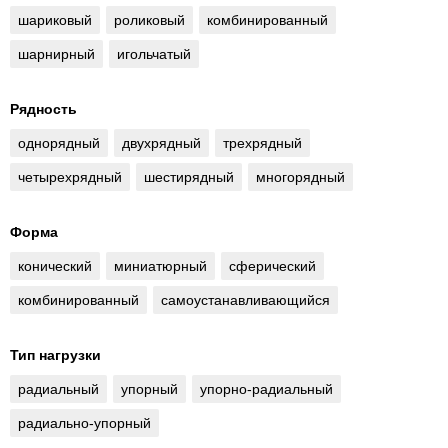
шариковый
роликовый
комбинированный
шарнирный
игольчатый
Рядность
однорядный
двухрядный
трехрядный
четырехрядный
шестирядный
многорядный
Форма
конический
миниатюрный
сферический
комбинированный
самоустанавливающийся
Тип нагрузки
радиальный
упорный
упорно-радиальный
радиально-упорный