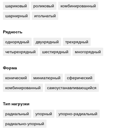
шариковый
роликовый
комбинированный
шарнирный
игольчатый
Рядность
однорядный
двухрядный
трехрядный
четырехрядный
шестирядный
многорядный
Форма
конический
миниатюрный
сферический
комбинированный
самоустанавливающийся
Тип нагрузки
радиальный
упорный
упорно-радиальный
радиально-упорный