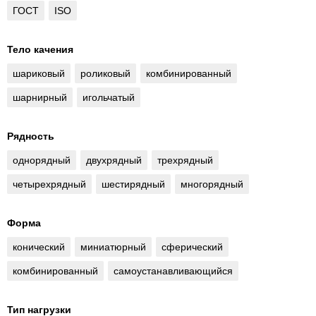
ГОСТ
ISO
Тело качения
шариковый
роликовый
комбинированный
шарнирный
игольчатый
Рядность
однорядный
двухрядный
трехрядный
четырехрядный
шестирядный
многорядный
Форма
конический
миниатюрный
сферический
комбинированный
самоустанавливающийся
Тип нагрузки