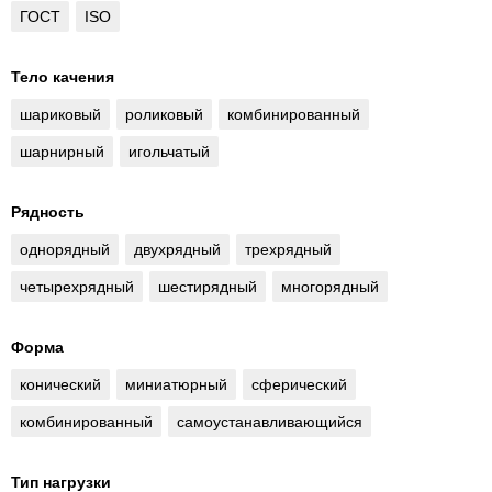
ГОСТ
ISO
Тело качения
шариковый
роликовый
комбинированный
шарнирный
игольчатый
Рядность
однорядный
двухрядный
трехрядный
четырехрядный
шестирядный
многорядный
Форма
конический
миниатюрный
сферический
комбинированный
самоустанавливающийся
Тип нагрузки