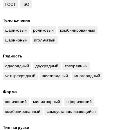
ГОСТ
ISO
Тело качения
шариковый
роликовый
комбинированный
шарнирный
игольчатый
Рядность
однорядный
двухрядный
трехрядный
четырехрядный
шестирядный
многорядный
Форма
конический
миниатюрный
сферический
комбинированный
самоустанавливающийся
Тип нагрузки