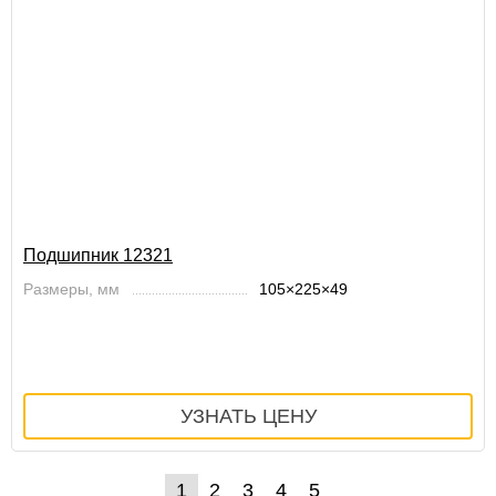
Подшипник 12321
Размеры, мм
105×225×49
1
2
3
4
5