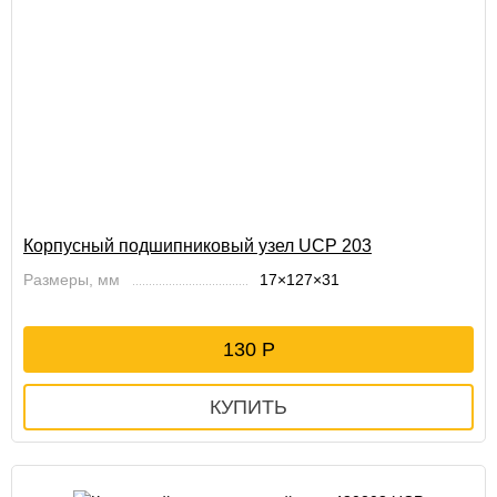
Корпусный подшипниковый узел UCP 203
Размеры, мм
17×127×31
130