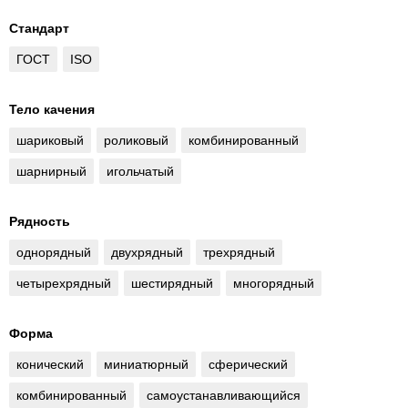
Стандарт
ГОСТ
ISO
Тело качения
шариковый
роликовый
комбинированный
шарнирный
игольчатый
Рядность
однорядный
двухрядный
трехрядный
четырехрядный
шестирядный
многорядный
Форма
конический
миниатюрный
сферический
комбинированный
самоустанавливающийся