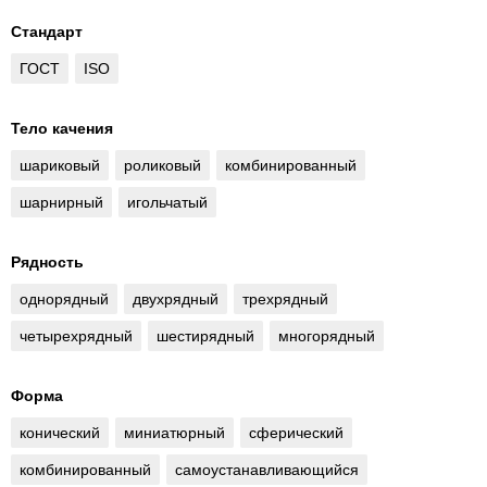
Стандарт
ГОСТ
ISO
Тело качения
шариковый
роликовый
комбинированный
шарнирный
игольчатый
Рядность
однорядный
двухрядный
трехрядный
четырехрядный
шестирядный
многорядный
Форма
конический
миниатюрный
сферический
комбинированный
самоустанавливающийся