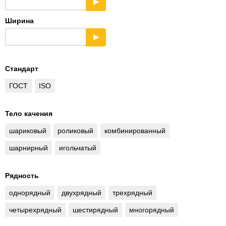
▶
Ширина
▶
Стандарт
ГОСТ
ISO
Тело качения
шариковый
роликовый
комбинированный
шарнирный
игольчатый
Рядность
однорядный
двухрядный
трехрядный
четырехрядный
шестирядный
многорядный